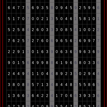
6
4
7
7
5
6
9
3
5
8
0
9
4
5
9
2
5
9
6
6
5
1
7
0
7
0
0
2
1
3
5
0
4
6
1
5
8
1
0
1
5
2
5
8
4
2
6
0
3
3
3
0
8
5
4
1
0
0
2
2
7
6
2
5
7
2
7
6
0
6
9
6
5
6
2
6
9
9
7
7
2
2
9
1
1
0
1
6
3
9
0
6
3
6
9
9
6
3
6
9
9
0
1
5
6
4
9
9
8
8
4
1
9
6
6
8
0
3
3
6
2
4
4
9
4
1
1
0
4
4
8
9
2
3
5
0
2
9
4
4
3
8
0
8
8
5
7
1
3
4
8
4
4
8
3
5
5
8
6
5
1
3
6
6
3
6
4
2
2
4
1
7
0
6
6
3
9
3
3
6
0
7
3
8
2
4
2
0
9
9
5
5
4
7
2
8
5
3
1
4