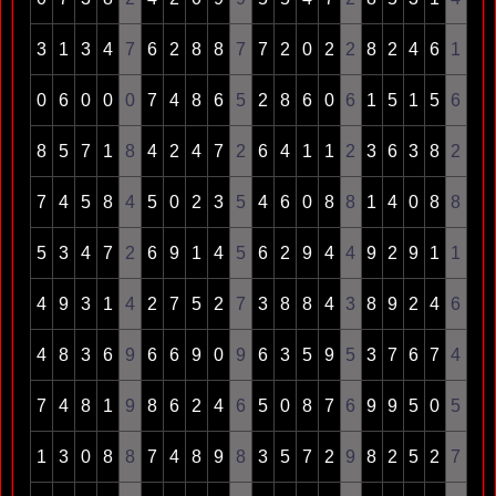
3
1
3
4
7
6
2
8
8
7
7
2
0
2
2
8
2
4
6
1
0
6
0
0
0
7
4
8
6
5
2
8
6
0
6
1
5
1
5
6
8
5
7
1
8
4
2
4
7
2
6
4
1
1
2
3
6
3
8
2
7
4
5
8
4
5
0
2
3
5
4
6
0
8
8
1
4
0
8
8
5
3
4
7
2
6
9
1
4
5
6
2
9
4
4
9
2
9
1
1
4
9
3
1
4
2
7
5
2
7
3
8
8
4
3
8
9
2
4
6
4
8
3
6
9
6
6
9
0
9
6
3
5
9
5
3
7
6
7
4
7
4
8
1
9
8
6
2
4
6
5
0
8
7
6
9
9
5
0
5
1
3
0
8
8
7
4
8
9
8
3
5
7
2
9
8
2
5
2
7