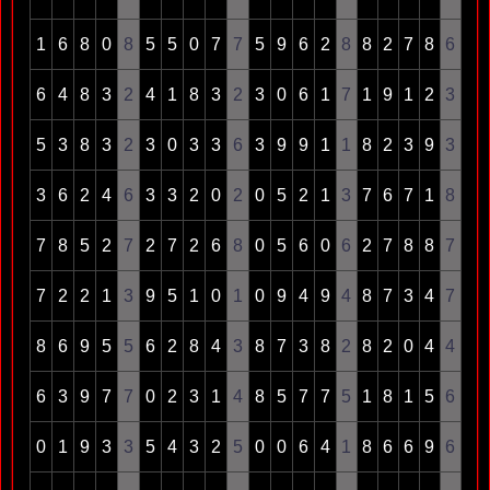
1
6
8
0
8
5
5
0
7
7
5
9
6
2
8
8
2
7
8
6
6
4
8
3
2
4
1
8
3
2
3
0
6
1
7
1
9
1
2
3
5
3
8
3
2
3
0
3
3
6
3
9
9
1
1
8
2
3
9
3
3
6
2
4
6
3
3
2
0
2
0
5
2
1
3
7
6
7
1
8
7
8
5
2
7
2
7
2
6
8
0
5
6
0
6
2
7
8
8
7
7
2
2
1
3
9
5
1
0
1
0
9
4
9
4
8
7
3
4
7
8
6
9
5
5
6
2
8
4
3
8
7
3
8
2
8
2
0
4
4
6
3
9
7
7
0
2
3
1
4
8
5
7
7
5
1
8
1
5
6
0
1
9
3
3
5
4
3
2
5
0
0
6
4
1
8
6
6
9
6