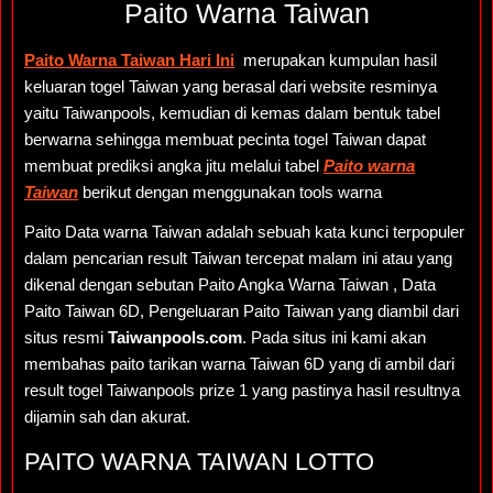
Paito Warna Taiwan
Paito Warna Taiwan Hari Ini
merupakan kumpulan hasil
keluaran togel Taiwan yang berasal dari website resminya
yaitu Taiwanpools, kemudian di kemas dalam bentuk tabel
berwarna sehingga membuat pecinta togel Taiwan dapat
membuat prediksi angka jitu melalui tabel
Paito warna
Taiwan
berikut dengan menggunakan tools warna
Paito Data warna Taiwan adalah sebuah kata kunci terpopuler
dalam pencarian result Taiwan tercepat malam ini atau yang
dikenal dengan sebutan Paito Angka Warna Taiwan , Data
Paito Taiwan 6D, Pengeluaran Paito Taiwan yang diambil dari
situs resmi
Taiwanpools.com
. Pada situs ini kami akan
membahas paito tarikan warna Taiwan 6D yang di ambil dari
result togel Taiwanpools prize 1 yang pastinya hasil resultnya
dijamin sah dan akurat.
PAITO WARNA TAIWAN LOTTO