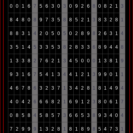
0
0
1
6
7
5
6
3
0
3
0
9
2
6
8
0
8
2
1
3
8
4
8
0
8
9
7
3
5
8
8
5
2
1
3
8
3
2
8
1
8
8
3
1
4
2
0
5
0
5
0
2
8
9
8
2
6
3
1
4
3
5
1
4
5
3
3
5
3
8
2
8
3
3
6
8
9
4
4
8
1
3
3
8
2
7
6
2
1
3
4
5
0
0
0
1
3
8
1
9
9
3
1
6
7
5
4
1
3
4
4
1
2
1
3
9
9
0
1
1
4
6
7
8
6
3
2
3
7
1
3
4
2
8
1
8
1
4
9
4
4
0
4
2
6
6
6
8
2
1
6
9
1
2
3
8
0
6
1
7
0
8
5
8
4
5
8
5
7
3
6
6
5
3
8
9
3
4
0
4
7
2
9
9
9
1
3
2
8
1
8
1
8
9
8
5
4
7
3
1