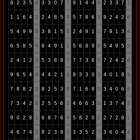
8
2
3
5
8
3
3
0
7
7
9
1
4
4
8
2
3
3
7
1
1
1
6
4
1
2
4
8
5
4
5
7
8
6
5
9
2
4
2
6
5
4
9
9
9
3
8
1
5
6
2
4
9
1
1
7
9
1
3
4
6
5
8
5
4
8
4
9
1
1
5
6
8
9
8
5
4
9
5
5
2
4
1
2
3
5
3
8
8
7
7
7
3
6
9
7
2
4
2
6
9
6
5
4
9
4
4
2
1
3
8
3
3
0
3
4
0
1
8
9
7
8
8
2
1
8
2
5
3
8
7
1
6
8
5
3
4
0
6
6
7
3
4
2
6
2
5
5
6
2
4
6
6
3
9
1
3
7
4
2
9
0
2
8
1
6
8
7
6
4
5
8
2
0
2
2
7
2
8
1
4
6
7
4
2
8
2
3
9
3
3
3
5
2
7
3
6
0
4
4