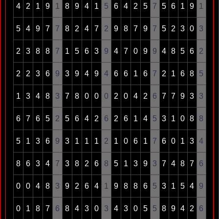
4
2
1
9
1
8
9
4
1
5
6
4
2
5
7
5
6
1
9
1
5
4
9
7
7
8
2
4
7
2
9
8
7
9
7
5
2
3
0
3
2
3
8
8
7
1
5
6
3
9
4
7
0
9
9
4
8
5
6
2
2
2
3
6
9
3
9
4
9
4
6
6
1
6
7
2
1
6
8
5
1
3
4
8
3
7
8
0
0
0
2
0
4
2
6
7
7
9
3
3
6
7
6
5
2
5
6
4
2
6
2
6
1
4
5
3
1
0
8
8
5
1
3
6
9
3
1
1
1
2
1
0
6
1
7
6
0
1
3
4
8
6
3
4
7
3
8
2
6
8
5
1
3
9
3
7
4
8
7
6
0
0
4
8
3
9
2
6
4
1
9
8
8
6
5
3
1
5
4
9
0
1
8
7
6
8
4
3
0
3
4
3
0
5
5
8
9
4
2
6