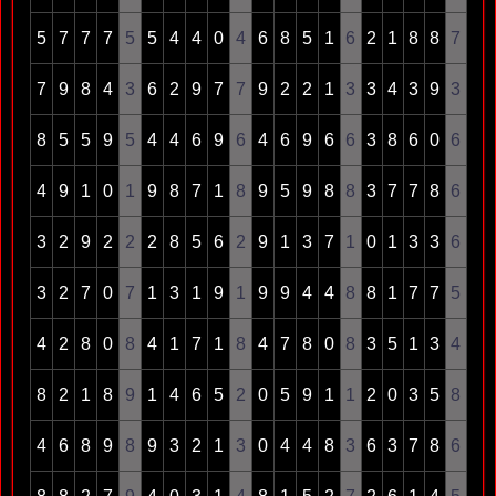
5
7
7
7
5
5
4
4
0
4
6
8
5
1
6
2
1
8
8
7
7
9
8
4
3
6
2
9
7
7
9
2
2
1
3
3
4
3
9
3
8
5
5
9
5
4
4
6
9
6
4
6
9
6
6
3
8
6
0
6
4
9
1
0
1
9
8
7
1
8
9
5
9
8
8
3
7
7
8
6
3
2
9
2
2
2
8
5
6
2
9
1
3
7
1
0
1
3
3
6
3
2
7
0
7
1
3
1
9
1
9
9
4
4
8
8
1
7
7
5
4
2
8
0
8
4
1
7
1
8
4
7
8
0
8
3
5
1
3
4
8
2
1
8
9
1
4
6
5
2
0
5
9
1
1
2
0
3
5
8
4
6
8
9
8
9
3
2
1
3
0
4
4
8
3
6
3
7
8
6