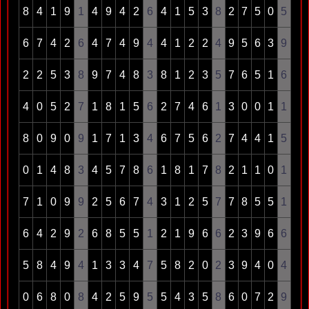
8
4
1
9
1
4
9
4
2
6
4
1
5
3
8
2
7
5
0
5
6
7
4
2
6
4
7
4
9
4
4
1
2
2
4
9
5
6
3
9
2
2
5
3
8
9
7
4
8
3
8
1
2
3
5
7
6
5
1
6
4
0
5
2
7
1
8
1
5
6
2
7
4
6
1
3
0
0
1
1
8
0
9
0
9
1
7
1
3
4
6
7
5
6
2
7
4
4
1
5
0
1
4
8
3
4
5
7
8
6
1
8
1
7
8
2
1
1
0
1
7
1
0
9
9
2
5
6
7
4
3
1
2
5
7
7
8
5
5
1
6
4
2
9
2
6
8
5
5
1
2
1
9
6
6
2
3
9
6
6
5
8
4
9
4
1
3
3
4
7
5
8
2
0
2
3
9
4
0
4
0
6
8
0
8
4
2
5
9
5
5
4
3
5
8
6
0
7
2
9